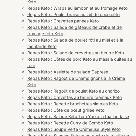
Keto
Repas Keto : Wraps au jambon et au fromage Keto
Repas Keto : Poulet braisé au lait de coco céto
Repas Keto : Crevettes panées Keto
Repas Keto : Salade de gâteaux de crabe et de
fromage feta Keto
Repas Keto : Salade de poulet rôti au miel et à la
moutarde Keto
Repas Keto : Salade de crevettes au beurre Keto
Repas Keto : Côtes de porc Keto au masala cuites au
four
Repas Keto : Assiette de salade Caprese
Repas Keto : Ragoût de Champignons à la Crème
Keto
Repas Keto : Ragoût de poulet Keto au chorizo
Repas Keto : Crevettes au beurre crémeux Keto
Repas Keto : Recette brochettes simples Keto
Repas Keto : Côte de bœuf grillée Keto
Repas Keto : Salade Keto Tom Yao à la thaïlandaise
Repas Keto : Recette Curry de Gombo Keto
Repas Keto : Soupe Verte Crémeuse Style Keto
Repas Keto : Saumon Keto avec pesto de basilic en