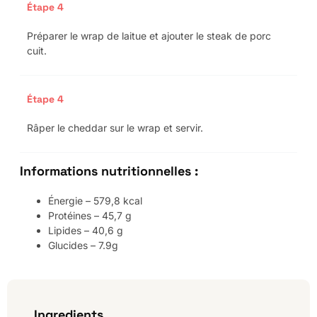
Étape 4
Préparer le wrap de laitue et ajouter le steak de porc
cuit.⠀⠀⠀⠀
Étape 4
Râper le cheddar sur le wrap et servir.
Informations nutritionnelles :
Énergie – 579,8 kcal⠀⠀⠀⠀⠀⠀⠀⠀⠀
Protéines – 45,7 g⠀⠀⠀⠀⠀⠀⠀⠀⠀
Lipides – 40,6 g⠀⠀⠀⠀⠀⠀⠀⠀⠀
Glucides – 7.9g⠀
Ingredients