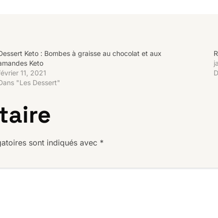
Dessert Keto : Bombes à graisse au chocolat et aux
R
amandes Keto
j
février 11, 2021
D
Dans "Les Dessert"
taire
atoires sont indiqués avec
*