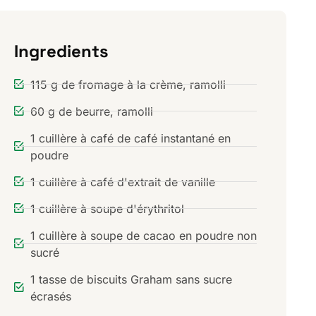
Ingredients
115 g de fromage à la crème, ramolli
60 g de beurre, ramolli
1 cuillère à café de café instantané en
poudre
1 cuillère à café d'extrait de vanille
1 cuillère à soupe d'érythritol
1 cuillère à soupe de cacao en poudre non
sucré
1 tasse de biscuits Graham sans sucre
écrasés