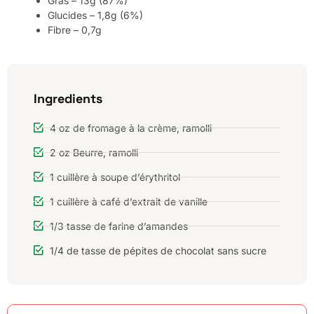
Gras – 13g (87%)
Glucides – 1,8g (6%)
Fibre – 0,7g
Ingredients
4 oz de fromage à la crème, ramolli
2 oz Beurre, ramolli
1 cuillère à soupe d’érythritol
1 cuillère à café d’extrait de vanille
1/3 tasse de farine d’amandes
1/4 de tasse de pépites de chocolat sans sucre