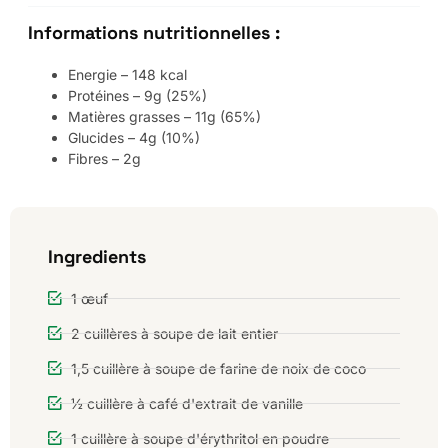
Informations nutritionnelles :
Energie – 148 kcal
Protéines – 9g (25%)
Matières grasses – 11g (65%)
Glucides – 4g (10%)
Fibres – 2g
Ingredients
1 œuf
2 cuillères à soupe de lait entier
1,5 cuillère à soupe de farine de noix de coco
½ cuillère à café d'extrait de vanille
1 cuillère à soupe d'érythritol en poudre