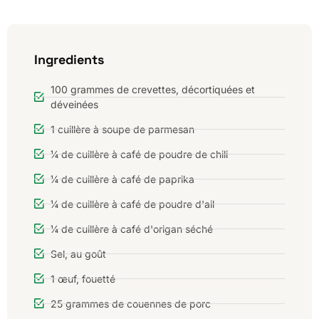
Ingredients
100 grammes de crevettes, décortiquées et
déveinées
1 cuillère à soupe de parmesan
¼ de cuillère à café de poudre de chili
¼ de cuillère à café de paprika
¼ de cuillère à café de poudre d'ail
¼ de cuillère à café d'origan séché
Sel, au goût
1 œuf, fouetté
25 grammes de couennes de porc